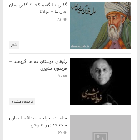
گفتی بیا،گفتم کجا ؟ گفتی میان
جان ما – مولانا
83
شعر
رفیقان دوستان ده ها گروهند –
فریدون مشیری
70
فریدون مشیری
مناجات خواجه عبدالله انصاری
منت خدای را عزوجل
67