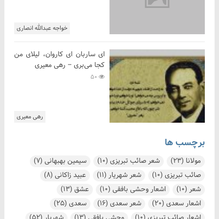
خواجه عبدالله انصاری
ای ساربان ای کاروان، لیلای من
کجا می‌بری – رهی معیری
50
رهی معیری
برچسب ها
مولانا
(23)
شعر صائب تبریزی
(10)
سیمین بهبهانی
(7)
صائب تبریزی
(10)
شعر شهریار
(11)
عبید زاکانی
(8)
شعر
(10)
اشعار وحشی بافقی
(10)
عشق
(13)
اشعار سعدی
(20)
شعر سعدی
(16)
سعدی
(25)
اشعار صائب تبریزی
(10)
وحشی بافقی
(13)
شهریار
(52)