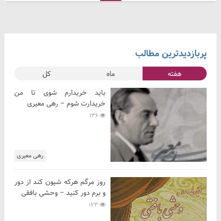
پربازدیدترین مطالب
هفته
ماه
کل
باید خریدارم شوی تا من
خریدارت شوم – رهی معیری
136
رهی معیری
روز مرگم هرکه شیون کند از دور
و برم دور کنید – وحشی بافقی
123