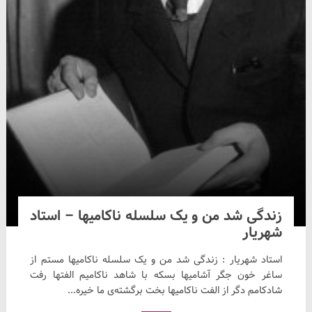
زندگی شد من و یک سلسله ناکامیها – استاد
شهریار
استاد شهریار : زندگی شد من و یک سلسله ناکامیها مستم از
ساغر خون جگر آشامیها بسکه با شاهد ناکامیم الفتها رفت
شادکامم دگر از الفت ناکامیها بخت برگشته‌ی ما خیره...