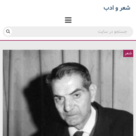
شعر و ادب
شعر