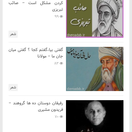
کردن مشکل است – صائب
تبریزی
99
شعر
گفتی بیا،گفتم کجا ؟ گفتی میان
جان ما – مولانا
83
شعر
رفیقان دوستان ده ها گروهند –
فریدون مشیری
70