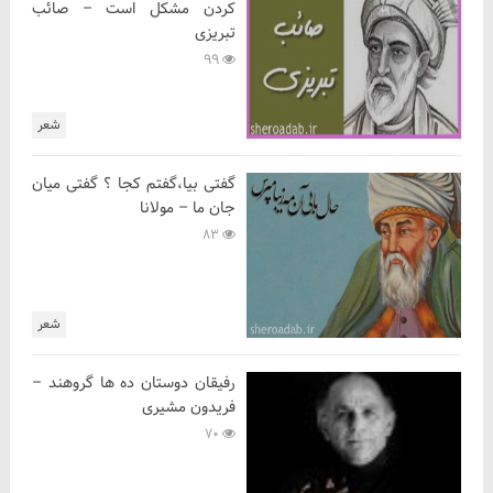
کردن مشکل است – صائب
تبریزی
99
شعر
گفتی بیا،گفتم کجا ؟ گفتی میان
جان ما – مولانا
83
شعر
رفیقان دوستان ده ها گروهند –
فریدون مشیری
70