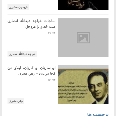
فریدون مشیری
مناجات خواجه عبدالله انصاری
منت خدای را عزوجل
67
خواجه عبدالله انصاری
ای ساربان ای کاروان، لیلای من
کجا می‌بری – رهی معیری
50
رهی معیری
برچسب ها