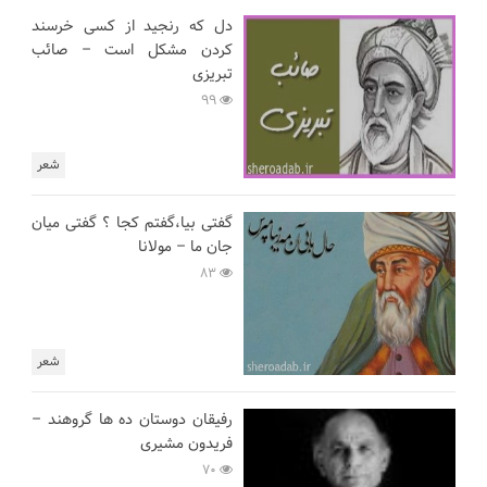
دل که رنجید از کسی خرسند
کردن مشکل است – صائب
تبریزی
99
شعر
گفتی بیا،گفتم کجا ؟ گفتی میان
جان ما – مولانا
83
شعر
رفیقان دوستان ده ها گروهند –
فریدون مشیری
70