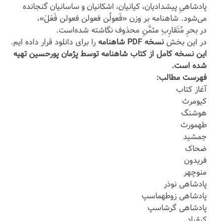
پادشاهیِ پیشدادیان، کیانیان، اشکانیان و ساسانیان گنجانده
می‌شود. شاهنامه بر وزن «فَعولُن فعولن فعولن فَعَلْ»،
در بحرِ مُتَقارِبِ مثمَّنِ محذوف نگاشته شده‌است.
در این بخش
نسخه PDF شاهنامه
را برای دانلود قرار داده ایم.
این نسخه کامل از کتاب شاهنامه توسط پژمان پورحسین تهیه
شده است.
فهرست مطالب:
آغاز کتاب
کیومرث
هوشنگ
طهمورث
جمشید
ضحاک
فریدون
منوچهر
پادشاهی نوذر
پادشاهی زوطهماسپ
پادشاهی گرشاسپ
کیقباد