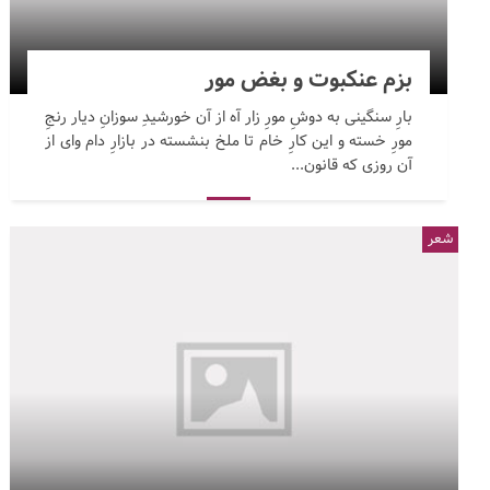
بزم عنکبوت و بغض مور
بارِ سنگینی به دوشِ مورِ زار آه از آن خورشیدِ سوزانِ دیار رنجِ
مورِ خسته و این کارِ خام تا ملخ بنشسته در بازارِ دام وای از
آن روزی که قانون...
شعر