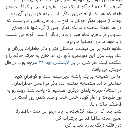
آمیختن گاه به گاهِ آنها از یک سو، سفره و سینی رنگارنگ میوه و
طعام که هر یک از حاضرین، رنگی از سلیقهٰ خویش بر آن زده
بودند از سوی دیگر چونان بر لوح دل و جان نقش می بست که
در هر نقطهٰ سخت و تاریک زندگی پس از آن، تنها یاد چونان
شبهایی در ذهن، تمام غبار و درد روزگار را سیل گونه می شست
و با خود به دور دستها می برد.
علاوه کنیم بر این بهشت، سخنان نغز و ذکر خاطرات بزرگان و
شاه بیت غزل این دورهمی، دَلوِ دل انداختن به خزانهٰ حافظ را و
شگفت اینکه هر کس در پی
لایسنس نود ۳۲
هرچه بود، در فال
خویش می یافت.
اما در، همیشه بر یک پاشنه نچرخیده است و گوهرانِ هیچ
جماعتی تا ابد مشعشع نمانده اند، مگر در اعماق خاطراتمان.
در آستانهٰ تجربهٰ یلدای دیگری هستیم که پاسداشت روند رو به
نور طبیعت و آغازِ کوتاه شدن شب و بلند شدن روز است در
فرهنگ نیاکان ما.
شب یلدا که از نیمه گذشت، به یاد آریم این بیت حافظ را:
صبح است ساقیا قدحی پرشراب کن
دور فلک درنگ ندارد شتاب کن