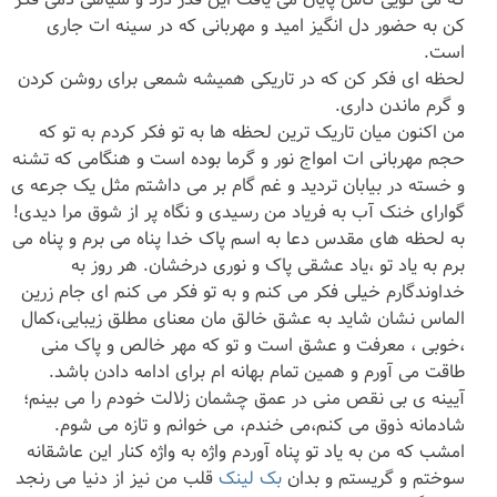
کن به حضور دل انگیز امید و مهربانی که در سینه ات جاری
است.
لحظه ای فکر کن که در تاریکی همیشه شمعی برای روشن کردن
و گرم ماندن داری.
من اکنون میان تاریک ترین لحظه ها به تو فکر کردم به تو که
حجم مهربانی ات امواج نور و گرما بوده است و هنگامی که تشنه
و خسته در بیابان تردید و غم گام بر می داشتم مثل یک جرعه ی
گوارای خنک آب به فریاد من رسیدی و نگاه پر از شوق مرا دیدی!
به لحظه های مقدس دعا به اسم پاک خدا پناه می برم و پناه می
برم به یاد تو ،یاد عشقی پاک و نوری درخشان. هر روز به
خداوندگارم خیلی فکر می کنم و به تو فکر می کنم ای جام زرین
الماس نشان شاید به عشق خالق مان معنای مطلق زیبایی،کمال
،خوبی ، معرفت و عشق است و تو که مهر خالص و پاک منی
طاقت می آورم و همین تمام بهانه ام برای ادامه دادن باشد.
آیینه ی بی نقص منی در عمق چشمان زلالت خودم را می بینم؛
شادمانه ذوق می کنم،می خندم، می خوانم و تازه می شوم.
امشب که من به یاد تو پناه آوردم واژه به واژه کنار این عاشقانه
سوختم و گریستم و بدان
بک لینک
قلب من نیز از دنیا می رنجد