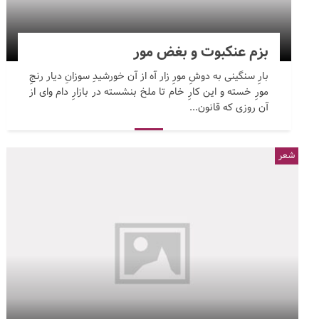
بزم عنکبوت و بغض مور
بارِ سنگینی به دوشِ مورِ زار آه از آن خورشیدِ سوزانِ دیار رنجِ
مورِ خسته و این کارِ خام تا ملخ بنشسته در بازارِ دام وای از
آن روزی که قانون...
شعر