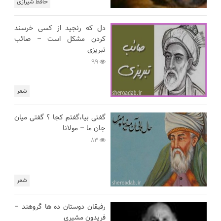
حافظ شیرازی
دل که رنجید از کسی خرسند
کردن مشکل است – صائب
تبریزی
99
شعر
گفتی بیا،گفتم کجا ؟ گفتی میان
جان ما – مولانا
83
شعر
رفیقان دوستان ده ها گروهند –
فریدون مشیری