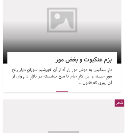
بزم عنکبوت و بغض مور
بارِ سنگینی به دوشِ مورِ زار آه از آن خورشیدِ سوزانِ دیار رنجِ
مورِ خسته و این کارِ خام تا ملخ بنشسته در بازارِ دام وای از
آن روزی که قانون...
شعر