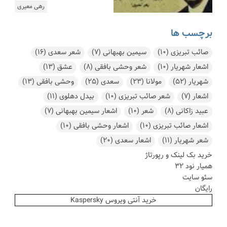
رهی معیری
برچسب ها
صائب تبریزی
(10)
سیمین بهبهانی
(7)
شعر سعدی
(16)
اشعار شهریار
(10)
شعر وحشی بافقی
(8)
عشق
(13)
شهریار
(52)
مولانا
(23)
سعدی
(25)
وحشی بافقی
(13)
اشعار
(7)
شعر صائب تبریزی
(10)
بیدل دهلوی
(11)
عبید زاکانی
(8)
شعر
(10)
اشعار سیمین بهبهانی
(7)
اشعار صائب تبریزی
(10)
اشعار وحشی بافقی
(10)
شعر شهریار
(11)
اشعار سعدی
(20)
خرید بک لینک و رپورتاژ
همیار نود 32
سئو سایت
رایگان
خرید آنتی ویروس Kaspersky