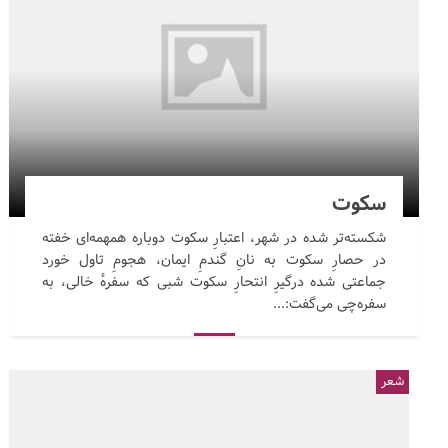
سکوت
شکسته‌تر شده در شهر، اعتبارِ سکوت دوباره همهمه‌ای خفته
در حصارِ سکوت به نانِ گندمِ ایمان، هجومِ تاول خورد
جماعتی شده درگیرِ انتحارِ سکوت شبی که سفرهٔ خالی، به
سفره‌چی می‌گفت:...
شعر