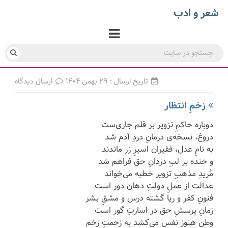
شعر و ادب
تاریخ ارسال : ۲۹ بهمن ۱۴۰۴
ارسال دیدگاه
زخمِ انتظار
دوباره حاکمِ تزویر بر قلم جاری‌ست
دروغ، نسخه‌ی درمانِ دردِ آدم شد
به نامِ عدل، فقیران اسیرِ زر ماندند
و خنده بر لبِ دزدانِ حق فراهم شد
مُریدِ مذهبِ تزویر خطبه می‌خواند
عدالت از عملِ دولتِ دهان دور است
فنونِ کفر و ریا گشته درس و مشقِ بشر
زمانِ پرسشِ حق در اسارتِ گور است
وطن هنوز نفس می‌کشد به زحمتِ زخم