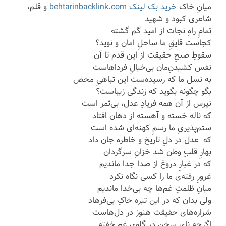
میانِ خاک
خرید بک لینک behtarinbacklink.com
و قلم،
شاعری کبود و شهید
تمامِ راهِ نجات از امید گم گشته
کجاست قایقِ ما ساحلِ امان و نوید؟
سقوطِ صبحِ حقیقت از این قدم تا آن
نفس کشیدنِ‌مان بی‌خیالِ فرداهاست
به نسل ما که رسیده‌ست این تباهیِ محض
بگو چگونه بگوید که زندگی زیباست؟
نپرس از آن همه فریادِ عدل، بی‌ثمر است
که ناله خسته و آهسته از دهان افتاد
ستم‌پذیریِ ما رسمِ کهنه‌ای شده است
که عدل در دلِ تاریخ و خاطره جان داد
بهارِ قلبِ وطن شد خزانِ سرگردان
که در غبارِ دروغ از صدا جدا ماندیم
غرورِ رفته‌ی ما را کسی نگاه نکرد
میانِ ظلمتِ غم‌ها چه بی‌خدا ماندیم
ولی بدان که در این تیره خاکِ بی‌فرهاد
شراره‌های حقیقت هنوز در دل‌هاست
اگرچه نایِ سخن در گلویِ غم خفته