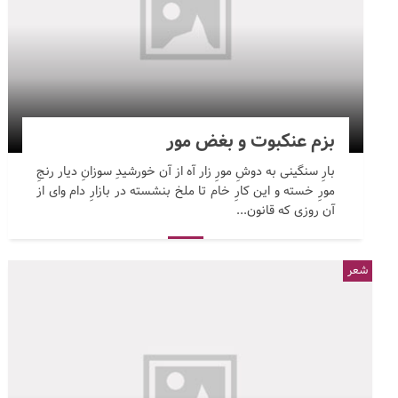
بزم عنکبوت و بغض مور
بارِ سنگینی به دوشِ مورِ زار آه از آن خورشیدِ سوزانِ دیار رنجِ
مورِ خسته و این کارِ خام تا ملخ بنشسته در بازارِ دام وای از
آن روزی که قانون...
شعر