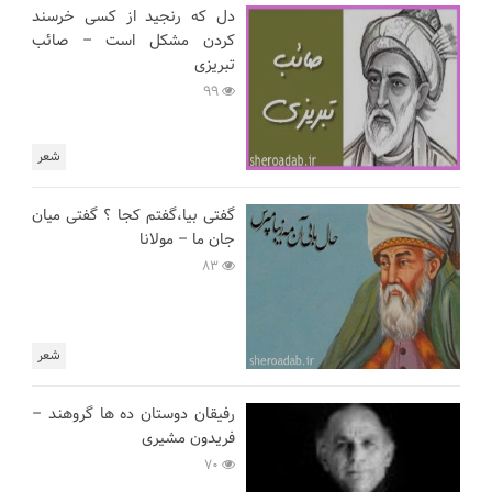
دل که رنجید از کسی خرسند
کردن مشکل است – صائب
تبریزی
99
شعر
گفتی بیا،گفتم کجا ؟ گفتی میان
جان ما – مولانا
83
شعر
رفیقان دوستان ده ها گروهند –
فریدون مشیری
70