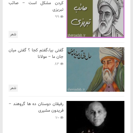
کردن مشکل است – صائب
تبریزی
99
شعر
گفتی بیا،گفتم کجا ؟ گفتی میان
جان ما – مولانا
83
شعر
رفیقان دوستان ده ها گروهند –
فریدون مشیری
70