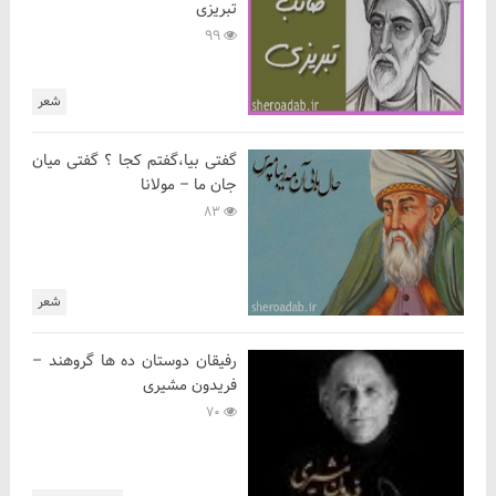
تبریزی
99
شعر
گفتی بیا،گفتم کجا ؟ گفتی میان
جان ما – مولانا
83
شعر
رفیقان دوستان ده ها گروهند –
فریدون مشیری
70