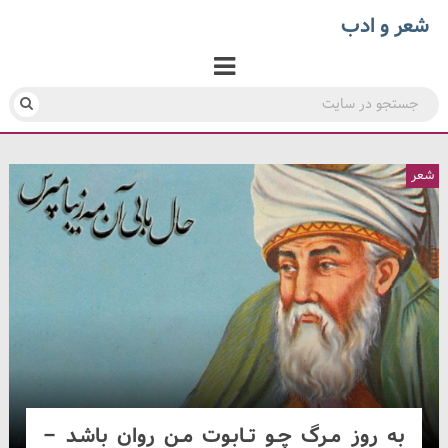
شعر و ادب
شعر
به روز مــرگ چــو تــابـوت مــن روان باشـد –