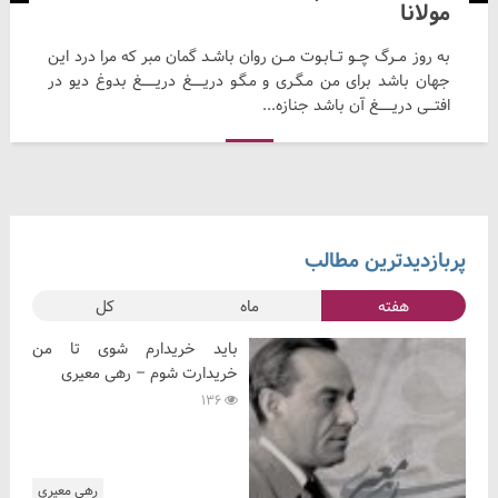
مولانا
به روز مــرگ چــو تــابـوت مــن روان باشـد گمان مبر که مرا درد این
جهان باشد برای من مـگـری و مـگـو دریـــــغ دریــــــغ بدوغ دیو در
افتـــی دریــــــغ آن باشد جنازه...
پربازدیدترین مطالب
هفته
ماه
کل
باید خریدارم شوی تا من
خریدارت شوم – رهی معیری
136
رهی معیری