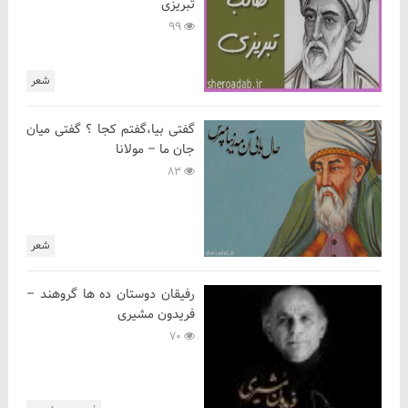
تبریزی
99
شعر
گفتی بیا،گفتم کجا ؟ گفتی میان
جان ما – مولانا
83
شعر
رفیقان دوستان ده ها گروهند –
فریدون مشیری
70