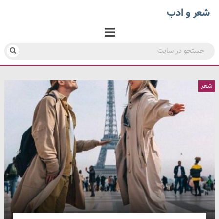
شعر و ادب
شعر