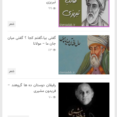
تبریزی
99
شعر
گفتی بیا،گفتم کجا ؟ گفتی میان
جان ما – مولانا
83
شعر
رفیقان دوستان ده ها گروهند –
فریدون مشیری
70