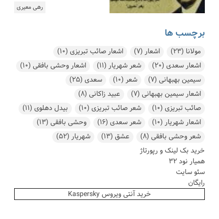
رهی معیری
برچسب ها
مولانا
(23)
اشعار
(7)
اشعار صائب تبریزی
(10)
اشعار سعدی
(20)
شعر شهریار
(11)
اشعار وحشی بافقی
(10)
سیمین بهبهانی
(7)
شعر
(10)
سعدی
(25)
اشعار سیمین بهبهانی
(7)
عبید زاکانی
(8)
صائب تبریزی
(10)
شعر صائب تبریزی
(10)
بیدل دهلوی
(11)
اشعار شهریار
(10)
شعر سعدی
(16)
وحشی بافقی
(13)
شعر وحشی بافقی
(8)
عشق
(13)
شهریار
(52)
خرید بک لینک و رپورتاژ
همیار نود 32
سئو سایت
رایگان
خرید آنتی ویروس Kaspersky