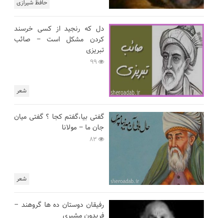
حافظ شیرازی
دل که رنجید از کسی خرسند
کردن مشکل است – صائب
تبریزی
99
شعر
گفتی بیا،گفتم کجا ؟ گفتی میان
جان ما – مولانا
83
شعر
رفیقان دوستان ده ها گروهند –
فریدون مشیری