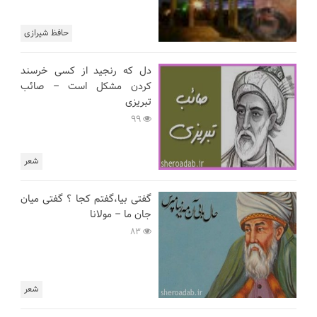
حافظ شیرازی
دل که رنجید از کسی خرسند
کردن مشکل است – صائب
تبریزی
99
شعر
گفتی بیا،گفتم کجا ؟ گفتی میان
جان ما – مولانا
83
شعر