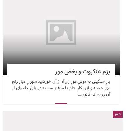
بزم عنکبوت و بغض مور
بارِ سنگینی به دوشِ مورِ زار آه از آن خورشیدِ سوزانِ دیار رنجِ
مورِ خسته و این کارِ خام تا ملخ بنشسته در بازارِ دام وای از
آن روزی که قانون...
شعر