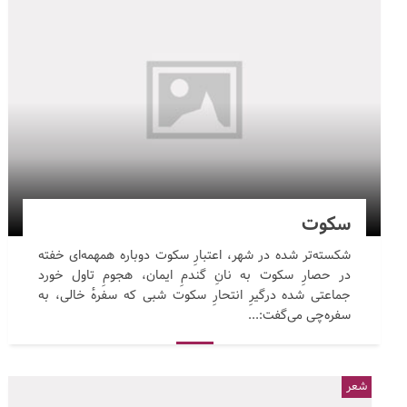
سکوت
شکسته‌تر شده در شهر، اعتبارِ سکوت دوباره همهمه‌ای خفته
در حصارِ سکوت به نانِ گندمِ ایمان، هجومِ تاول خورد
جماعتی شده درگیرِ انتحارِ سکوت شبی که سفرهٔ خالی، به
سفره‌چی می‌گفت:...
شعر