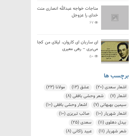
مناجات خواجه عبدالله انصاری منت
خدای را عزوجل
67
ای ساربان ای کاروان، لیلای من کجا
می‌بری – رهی معیری
50
برچسب ها
اشعار سعدی
(20)
عشق
(13)
مولانا
(23)
اشعار
(7)
شعر وحشی بافقی
(8)
سیمین بهبهانی
(7)
اشعار وحشی بافقی
(10)
اشعار شهریار
(10)
صائب تبریزی
(10)
بیدل دهلوی
(11)
سعدی
(25)
شعر شهریار
(11)
عبید زاکانی
(8)