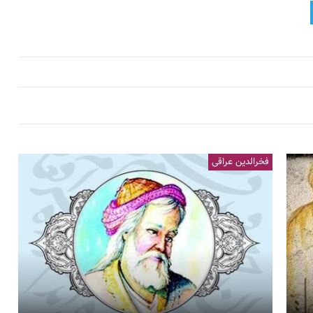
فخرالدین عراقی