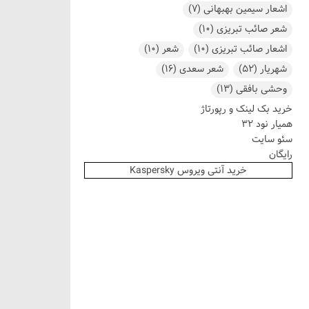
اشعار سیمین بهبهانی
(7)
شعر صائب تبریزی
(10)
اشعار صائب تبریزی
(10)
شعر
(10)
شهریار
(52)
شعر سعدی
(16)
وحشی بافقی
(13)
خرید بک لینک و رپورتاژ
همیار نود 32
سئو سایت
رایگان
خرید آنتی ویروس Kaspersky