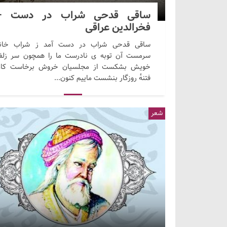
ساقی قدحی شراب در دست –
فخرالدین عراقی
ساقی قدحی شراب در دست آمد ز شراب خان
سرمست آن توبه ی نادرست ما را همچون سر زل
خویش بشکست از مجلسیان خروش برخاست کا
فتنهٔ روزگار بنشست ماییم کنون...
شعر