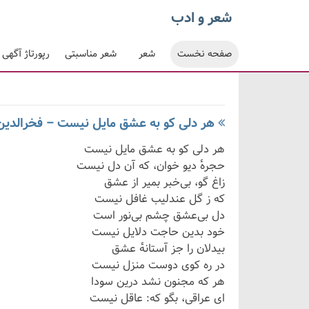
شعر و ادب
صفحه نخست
شعر
شعر مناسبتی
رپورتاژ آگهی
هر دلی کو به عشق مایل نیست – فخرالدین
هر دلی کو به عشق مایل نیست
حجرهٔ دیو خوان، که آن دل نیست
زاغ گو، بی‌خبر بمیر از عشق
که ز گل عندلیب غافل نیست
دل بی‌عشق چشم بی‌نور است
خود بدین حاجت دلایل نیست
بیدلان را جز آستانهٔ عشق
در ره کوی دوست منزل نیست
هر که مجنون نشد درین سودا
ای عراقی، بگو که: عاقل نیست