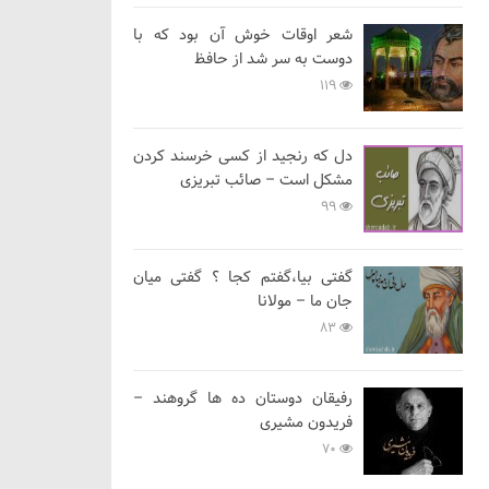
شعر اوقات خوش آن بود که با
دوست به سر شد از حافظ
119
دل که رنجید از کسی خرسند کردن
مشکل است – صائب تبریزی
99
گفتی بیا،گفتم کجا ؟ گفتی میان
جان ما – مولانا
83
رفیقان دوستان ده ها گروهند –
فریدون مشیری
70