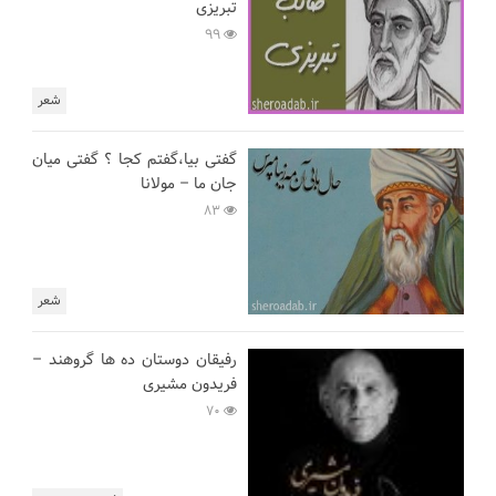
تبریزی
99
شعر
گفتی بیا،گفتم کجا ؟ گفتی میان
جان ما – مولانا
83
شعر
رفیقان دوستان ده ها گروهند –
فریدون مشیری
70