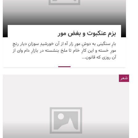
بزم عنکبوت و بغض مور
بارِ سنگینی به دوشِ مورِ زار آه از آن خورشیدِ سوزانِ دیار رنجِ
مورِ خسته و این کارِ خام تا ملخ بنشسته در بازارِ دام وای از
آن روزی که قانون...
شعر