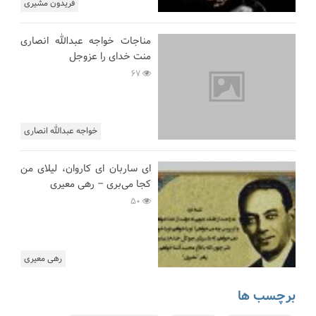
فریدون مشیری
مناجات خواجه عبدالله انصاری
منت خدای را عزوجل
67
خواجه عبدالله انصاری
ای ساربان ای کاروان، لیلای من
کجا می‌بری – رهی معیری
50
رهی معیری
برچسب ها