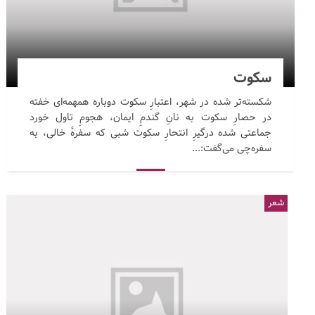
سکوت
شکسته‌تر شده در شهر، اعتبارِ سکوت دوباره همهمه‌ای خفته
در حصارِ سکوت به نانِ گندمِ ایمان، هجومِ تاول خورد
جماعتی شده درگیرِ انتحارِ سکوت شبی که سفرهٔ خالی، به
سفره‌چی می‌گفت:...
شعر