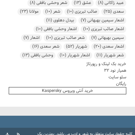
عبید زاکانی
(8)
عشق
(13)
شعر وحشی بافقی
(8)
سعدی
(25)
صائب تبریزی
(10)
شعر
(10)
مولانا
(23)
اشعار سیمین بهبهانی
(7)
بیدل دهلوی
(11)
اشعار صائب تبریزی
(10)
اشعار وحشی بافقی
(10)
سیمین بهبهانی
(7)
شعر صائب تبریزی
(10)
اشعار
(7)
اشعار سعدی
(20)
شهریار
(52)
شعر سعدی
(16)
شعر شهریار
(11)
اشعار شهریار
(10)
وحشی بافقی
(13)
خرید بک لینک و رپورتاژ
همیار نود 32
سئو سایت
رایگان
خرید آنتی ویروس Kaspersky
کلیه حقوق سایت متعلق به
شعر و ادب
می باشد.
بهترین بک