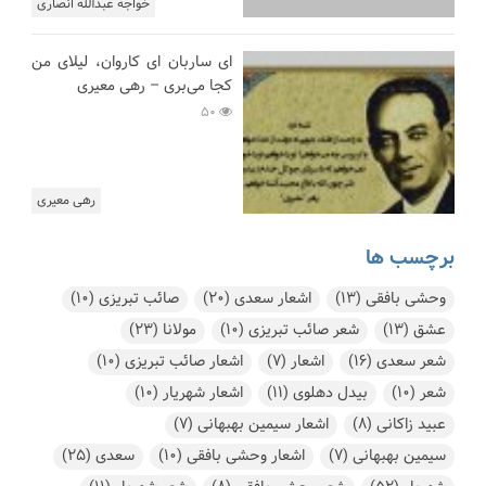
خواجه عبدالله انصاری
ای ساربان ای کاروان، لیلای من
کجا می‌بری – رهی معیری
50
رهی معیری
برچسب ها
وحشی بافقی
(13)
اشعار سعدی
(20)
صائب تبریزی
(10)
عشق
(13)
شعر صائب تبریزی
(10)
مولانا
(23)
شعر سعدی
(16)
اشعار
(7)
اشعار صائب تبریزی
(10)
شعر
(10)
بیدل دهلوی
(11)
اشعار شهریار
(10)
عبید زاکانی
(8)
اشعار سیمین بهبهانی
(7)
سیمین بهبهانی
(7)
اشعار وحشی بافقی
(10)
سعدی
(25)