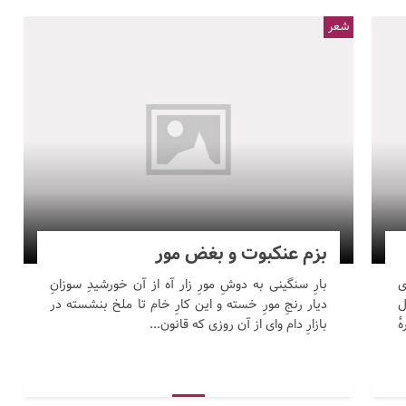
شعر
بزم عنکبوت و بغض مور
ی
بارِ سنگینی به دوشِ مورِ زار آه از آن خورشیدِ سوزانِ
ل
دیار رنجِ مورِ خسته و این کارِ خام تا ملخ بنشسته در
ٔ
بازارِ دام وای از آن روزی که قانون...