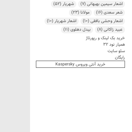
اشعار سیمین بهبهانی
(7)
شهریار
(52)
شعر سعدی
(16)
مولانا
(23)
اشعار وحشی بافقی
(10)
اشعار شهریار
(10)
عبید زاکانی
(8)
بیدل دهلوی
(11)
خرید بک لینک و رپورتاژ
همیار نود 32
سئو سایت
رایگان
خرید آنتی ویروس Kaspersky