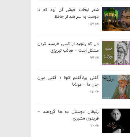
شعر اوقات خوش آن بود که با
دوست به سر شد از حافظ
119
دل که رنجید از کسی خرسند کردن
مشکل است – صائب تبریزی
99
گفتی بیا،گفتم کجا ؟ گفتی میان
جان ما – مولانا
83
رفیقان دوستان ده ها گروهند –
فریدون مشیری
70