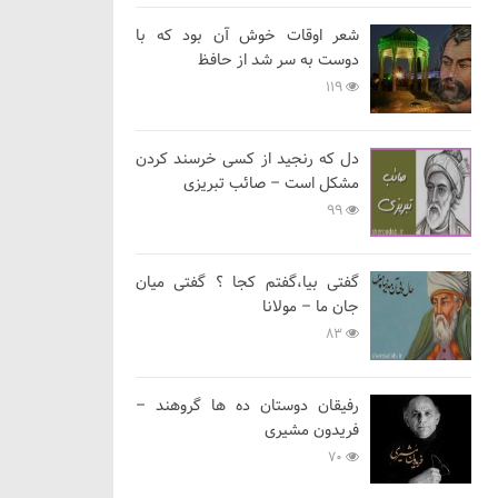
شعر اوقات خوش آن بود که با
دوست به سر شد از حافظ
119
دل که رنجید از کسی خرسند کردن
مشکل است – صائب تبریزی
99
گفتی بیا،گفتم کجا ؟ گفتی میان
جان ما – مولانا
83
رفیقان دوستان ده ها گروهند –
فریدون مشیری
70