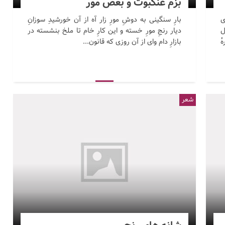
بزم عنکبوت و بغض مور
ی
بارِ سنگینی به دوشِ مورِ زار آه از آن خورشیدِ سوزانِ
ل
دیار رنجِ مورِ خسته و این کارِ خام تا ملخ بنشسته در
ٔ
بازارِ دام وای از آن روزی که قانون...
شعر