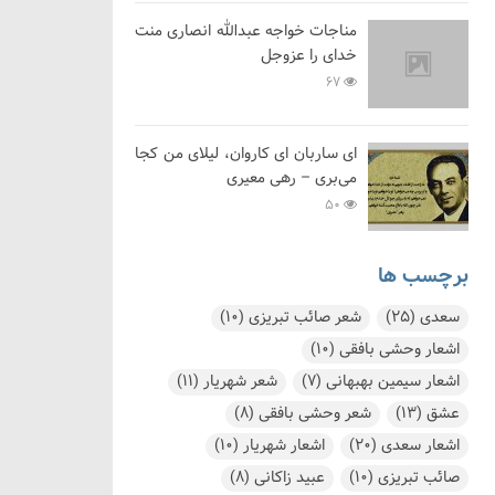
مناجات خواجه عبدالله انصاری منت
خدای را عزوجل
67
ای ساربان ای کاروان، لیلای من کجا
می‌بری – رهی معیری
50
برچسب ها
سعدی
(25)
شعر صائب تبریزی
(10)
اشعار وحشی بافقی
(10)
اشعار سیمین بهبهانی
(7)
شعر شهریار
(11)
عشق
(13)
شعر وحشی بافقی
(8)
اشعار سعدی
(20)
اشعار شهریار
(10)
صائب تبریزی
(10)
عبید زاکانی
(8)