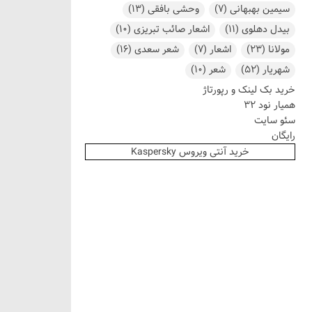
سیمین بهبهانی
(7)
وحشی بافقی
(13)
بیدل دهلوی
(11)
اشعار صائب تبریزی
(10)
مولانا
(23)
اشعار
(7)
شعر سعدی
(16)
شهریار
(52)
شعر
(10)
خرید بک لینک و رپورتاژ
همیار نود 32
سئو سایت
رایگان
خرید آنتی ویروس Kaspersky