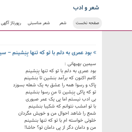
شعر و ادب
صفحه نخست
شعر
شعر مناسبتی
رپورتاژ آگهی
بود عمری به دلم با تو که تنها بِنِشینم – س
سیمین بهبهانی :
بود عمری به دلم با تو که تنها بِنِشینم
کامم اکنون که برآمد بنشین تا بنشینم
پاک و رسوا همه را عشق به یک شعله بسوزد
تو که پاکی بِنِشین تا منِ رسوا بنشینم
بی ادب نیستم اما پی یک عمر صبوری
با تو امشب نتوانم که شکیبا بنشینم
شمع را شاهد احوال من و خویش مگردان
خلوتی خواسته ام با تو که تنها بنشینم
من و دامان دگر از پی دامان تو؟ حاشا!