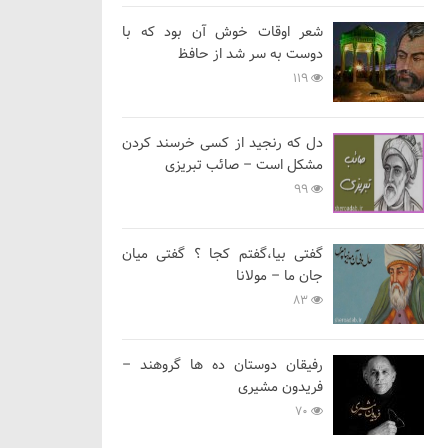
شعر اوقات خوش آن بود که با
دوست به سر شد از حافظ
119
دل که رنجید از کسی خرسند کردن
مشکل است – صائب تبریزی
99
گفتی بیا،گفتم کجا ؟ گفتی میان
جان ما – مولانا
83
رفیقان دوستان ده ها گروهند –
فریدون مشیری
70