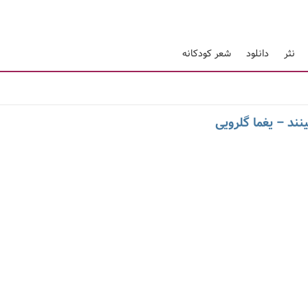
نثر
دانلود
شعر کودکانه
نند – یغما گلرویی