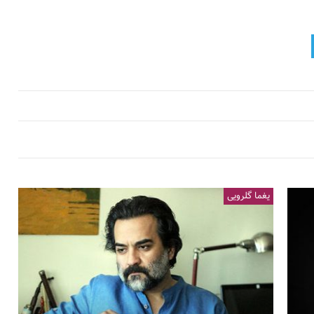
یغما گلرویی