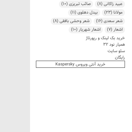
عبید زاکانی
(8)
صائب تبریزی
(10)
مولانا
(23)
بیدل دهلوی
(11)
شعر سعدی
(16)
شعر وحشی بافقی
(8)
اشعار
(7)
اشعار شهریار
(10)
خرید بک لینک و رپورتاژ
همیار نود 32
سئو سایت
رایگان
خرید آنتی ویروس Kaspersky