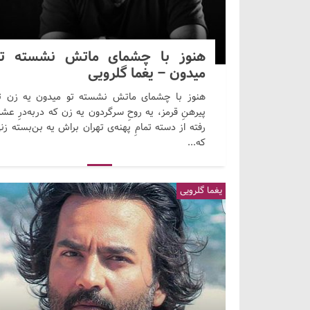
هنوز با چشمای ماتش نشسته تو
میدون – یغما گلرویی
هنوز با چشمای ماتش نشسته تو میدون یه زن ت
پیرهنِ قرمز، یه روحِ سرگردون یه زن که دربه‌درِ عشق
رفته از دسته تمامِ پهنه‌ی تهران براش یه بن‌بسته زن
که...
یغما گلرویی