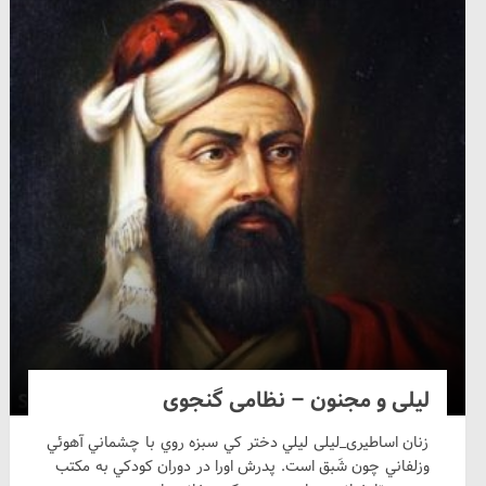
لیلی و مجنون – نظامی گنجوی
زنان اساطیری_لیلی ليلي دختر كي سبزه روي با چشماني آهوئي
وزلفاني چون شَبق است. پدرش اورا در دوران كودكي به مكتب