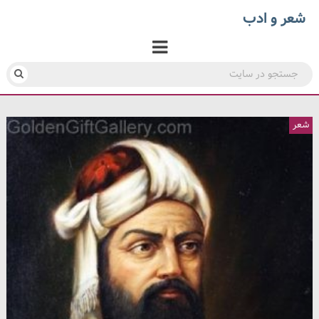
شعر و ادب
شعر