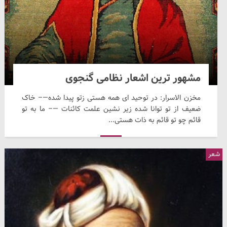
مشهور ترین اشعار نظامی گنجوی
مخزن الاسرار: در توحید ای همه هستی زتو پیدا شده—– خاک
ضعیف از تو توانا شده زیر نشین علمت کائنات —– ما به تو
قائم چو تو قائم به ذات هستی...
شعر