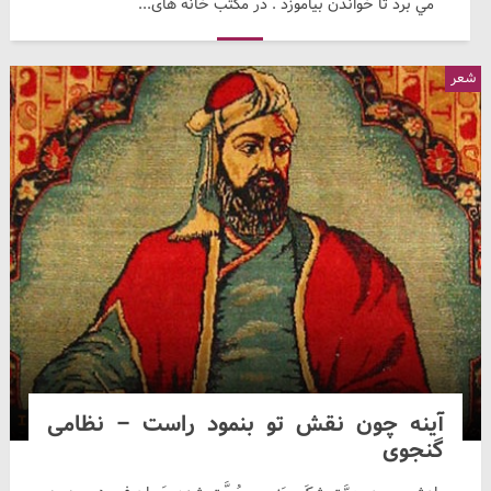
مي برد تا خواندن بياموزد . در مكتب خانه های...
شعر
آینه چون نقش تو بنمود راست – نظامی
گنجوی