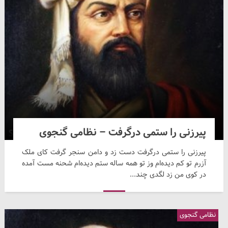
پیرزنی را ستمی درگرفت – نظامی گنجوی
پیرزنی را ستمی درگرفت دست زد و دامن سنجر گرفت کای ملک
آزرم تو کم دیده‌ام وز تو همه ساله ستم دیده‌ام شحنه مست آمده
در کوی من زد لگدی چند...
نظامی گنجوی