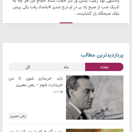
پادشهی بود رعیَّت شِکَن وَز سر حُجَّت شده حَجاج فن هر چه به
تاریک شب از صبح زاد بر درِ او دَرج شدی #بامداد رفت یکی پیش
مَلِک صبحگاه راز گشاینده...
پربازدیدترین مطالب
هفته
ماه
کل
باید خریدارم شوی تا من
خریدارت شوم – رهی معیری
136
رهی معیری
روز مرگم هرکه شیون کند از دور