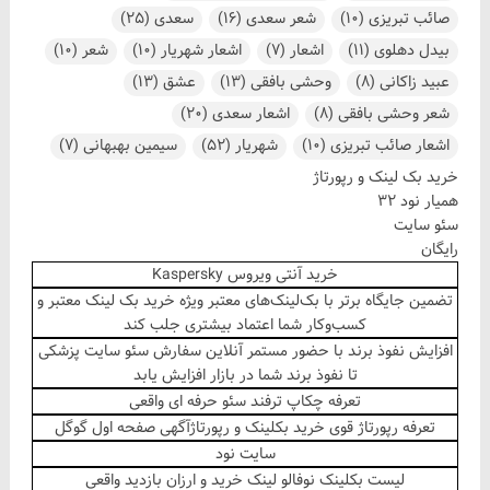
صائب تبریزی
(10)
شعر سعدی
(16)
سعدی
(25)
بیدل دهلوی
(11)
اشعار
(7)
اشعار شهریار
(10)
شعر
(10)
عبید زاکانی
(8)
وحشی بافقی
(13)
عشق
(13)
شعر وحشی بافقی
(8)
اشعار سعدی
(20)
اشعار صائب تبریزی
(10)
شهریار
(52)
سیمین بهبهانی
(7)
خرید بک لینک و رپورتاژ
همیار نود 32
سئو سایت
رایگان
خرید آنتی ویروس Kaspersky
تضمین جایگاه برتر با بک‌لینک‌های معتبر ویژه
خرید بک لینک معتبر
و
کسب‌وکار شما اعتماد بیشتری جلب کند
افزایش نفوذ برند با حضور مستمر آنلاین
سفارش سئو سایت پزشکی
تا نفوذ برند شما در بازار افزایش یابد
تعرفه چکاپ
ترفند سئو
حرفه ای واقعی
تعرفه رپورتاژ قوی
خرید بکلینک
و رپورتاژآگهی صفحه اول گوگل
سایت نود
لیست بکلینک نوفالو
لینک خرید
و ارزان بازدید واقعی