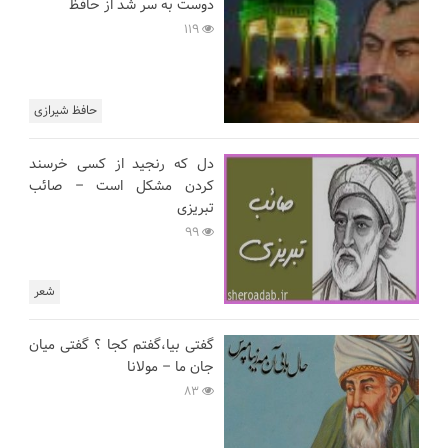
دوست به سر شد از حافظ
119
حافظ شیرازی
دل که رنجید از کسی خرسند
کردن مشکل است – صائب
تبریزی
99
شعر
گفتی بیا،گفتم کجا ؟ گفتی میان
جان ما – مولانا
83