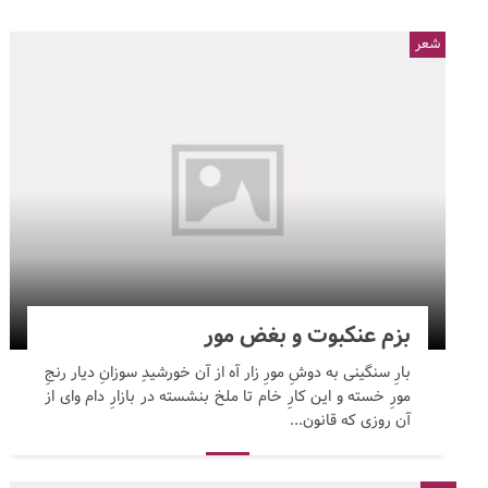
شعر
بزم عنکبوت و بغض مور
بارِ سنگینی به دوشِ مورِ زار آه از آن خورشیدِ سوزانِ دیار رنجِ
مورِ خسته و این کارِ خام تا ملخ بنشسته در بازارِ دام وای از
آن روزی که قانون...