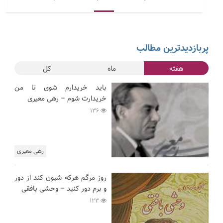
پربازدیدترین مطالب
هفته
ماه
کل
باید خریدارم شوی تا من
خریدارت شوم – رهی معیری
136
رهی معیری
روز مرگم هرکه شیون کند از دور
و برم دور کنید – وحشی بافقی
123