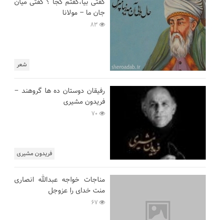
گفتی بیا،گفتم کجا ؟ گفتی میان
جان ما – مولانا
83
شعر
رفیقان دوستان ده ها گروهند –
فریدون مشیری
70
فریدون مشیری
مناجات خواجه عبدالله انصاری
منت خدای را عزوجل
67