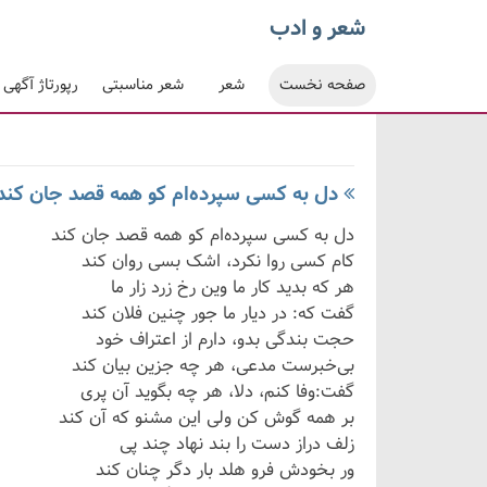
شعر و ادب
صفحه نخست
شعر
شعر مناسبتی
رپورتاژ آگهی
دل به کسی سپرده‌ام کو همه قصد جان کند 
دل به کسی سپرده‌ام کو همه قصد جان کند
کام کسی روا نکرد، اشک بسی روان کند
هر که بدید کار ما وین رخ زرد زار ما
گفت که: در دیار ما جور چنین فلان کند
حجت بندگی بدو، دارم از اعتراف خود
بی‌خبرست مدعی، هر چه جزین بیان کند
گفت:وفا کنم، دلا، هر چه بگوید آن پری
بر همه گوش کن ولی این مشنو که آن کند
زلف دراز دست را بند نهاد چند پی
ور بخودش فرو هلد بار دگر چنان کند