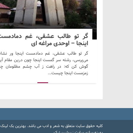
گر تو طالب عشقی، غم دمادمست
اینجا – اوحدی مراغه ای
گر تو طالب عشقی، غم دمادمست اینجا ور نشان
می‌پرسی، رشته سر گمست اینجا چون درین مقام آی
گوش کن که: در راهت ز آب چشم مظلومان چا
زمزمست اینجا چیست...
کلیه حقوق سایت متعلق به
شعر و ادب
می باشد.
بهترین بک لینک
بهینه سازی سایت
:
پرشین تیک