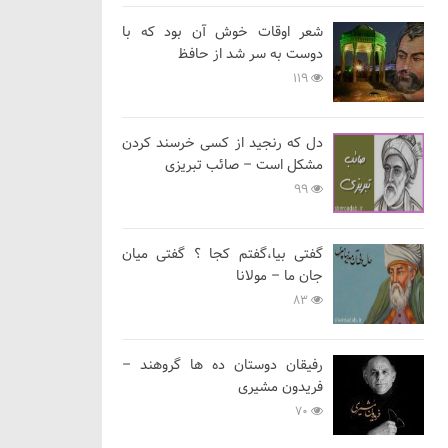
شعر اوقات خوش آن بود که با
دوست به سر شد از حافظ
119
دل که رنجید از کسی خرسند کردن
مشکل است – صائب تبریزی
99
گفتی بیا،گفتم کجا ؟ گفتی میان
جان ما – مولانا
83
رفیقان دوستان ده ها گروهند –
فریدون مشیری
70