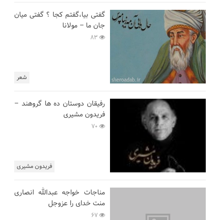
گفتی بیا،گفتم کجا ؟ گفتی میان
جان ما – مولانا
83
شعر
رفیقان دوستان ده ها گروهند –
فریدون مشیری
70
فریدون مشیری
مناجات خواجه عبدالله انصاری
منت خدای را عزوجل
67