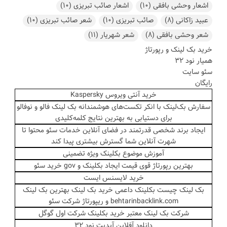
اشعار وحشی بافقی
(10)
اشعار صائب تبریزی
(10)
عبید زاکانی
(8)
صائب تبریزی
(10)
شعر صائب تبریزی
(10)
شعر وحشی بافقی
(8)
شعر شهریار
(11)
خرید بک لینک و رپورتاژ
همیار نود 32
سئو سایت
رایگان
خرید آنتی ویروس Kaspersky
سفارش بک‌لینک با انکر تکست‌های هوشمندانه
بک لینک فالو و نوفالو
برای دستیابی به بهترین نتایج کلمه‌کلیدی
ایجاد برند شخصی قدرتمند در فضای آنلاین
خدمات سئو محتوا
تا
شهرت آنلاین شما گسترش بیشتری پیدا کند
آموزش موضوع
بکلینک
ویژه تضمینی
بهترین رپورتاژ قوی
قیمت ایجاد بکلینک
و gov خرید سئو
خرید لایسنس ایست
بک لینک چیست بکلینک داعمی
خرید بک لینک بهترین بک لینک
behtarinbacklink.com
و ریپورتاژ شرکت سئو
شرکت بک لینک معتبر
خرید بکلینک
شرکت اول گوگل
دانلود آفلاین آپدیت نود 32