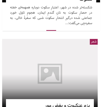
شکسته‌تر شده در شهر، اعتبارِ سکوت دوباره همهمه‌ای خفته
در حصارِ سکوت به نانِ گندمِ ایمان، هجومِ تاول خورد
جماعتی شده درگیرِ انتحارِ سکوت شبی که سفرهٔ خالی، به
سفره‌چی می‌گفت:...
شعر
بزم عنکبوت و بغض مور