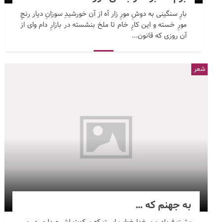
بارِ سنگینی به دوشِ مورِ زار آه از آن خورشیدِ سوزانِ دیار رنجِ
مورِ خسته و این کارِ خام تا ملخ بنشسته در بازارِ دام وای از
آن روزی که قانون...
شعر
به جهنم که …
پشت فریاد من خدا خواب است که سکوت اش صدا ی در می