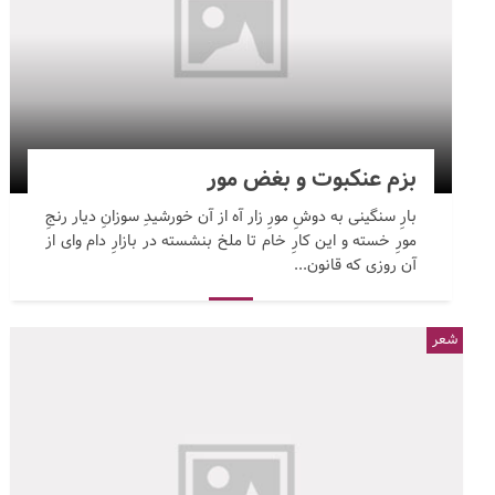
بزم عنکبوت و بغض مور
بارِ سنگینی به دوشِ مورِ زار آه از آن خورشیدِ سوزانِ دیار رنجِ
مورِ خسته و این کارِ خام تا ملخ بنشسته در بازارِ دام وای از
آن روزی که قانون...
شعر