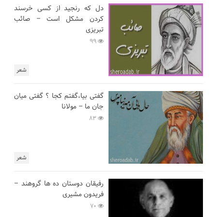
دل که رنجید از کسی خرسند
کردن مشکل است – صائب
تبریزی
99
شعر
گفتی بیا،گفتم کجا ؟ گفتی میان
جان ما – مولانا
83
شعر
رفیقان دوستان ده ها گروهند –
فریدون مشیری
70