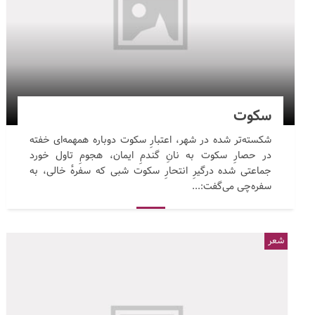
سکوت
شکسته‌تر شده در شهر، اعتبارِ سکوت دوباره همهمه‌ای خفته
در حصارِ سکوت به نانِ گندمِ ایمان، هجومِ تاول خورد
جماعتی شده درگیرِ انتحارِ سکوت شبی که سفرهٔ خالی، به
سفره‌چی می‌گفت:...
شعر