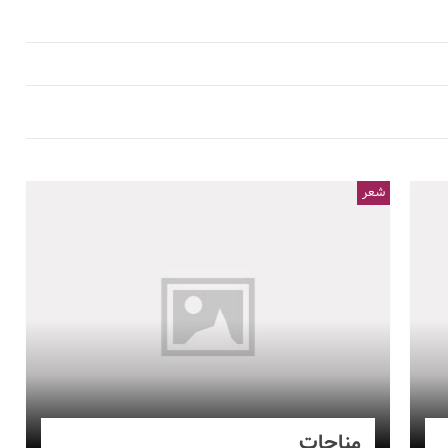
شعر
مناجات