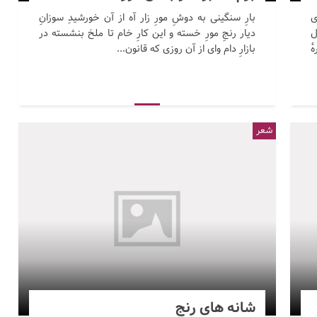
ی
بارِ سنگینی به دوشِ مورِ زار آه از آن خورشیدِ سوزانِ
ل
دیار رنجِ مورِ خسته و این کارِ خام تا ملخ بنشسته در
ٔ
بازارِ دام وای از آن روزی که قانون...
شعر
شانه های رنج