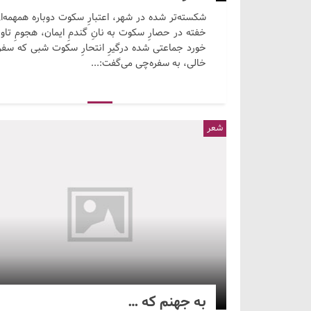
شکسته‌تر شده در شهر، اعتبارِ سکوت دوباره همهمه‌ا
خفته در حصارِ سکوت به نانِ گندمِ ایمان، هجومِ تاو
خورد جماعتی شده درگیرِ انتحارِ سکوت شبی که سفره
خالی، به سفره‌چی می‌گفت:...
شعر
به جهنم که …