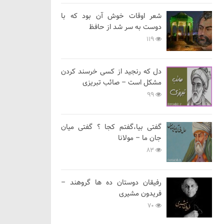
شعر اوقات خوش آن بود که با
دوست به سر شد از حافظ
119
دل که رنجید از کسی خرسند کردن
مشکل است – صائب تبریزی
99
گفتی بیا،گفتم کجا ؟ گفتی میان
جان ما – مولانا
83
رفیقان دوستان ده ها گروهند –
فریدون مشیری
70