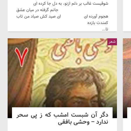
شوقيست غالب بر دلم ازنو، به دل جا کرده ای
جانم گرفته در ميان عشق
هجوم آورده ای ای صيد کش صياد من تاب
کمندت بازده
تا...
شعر
دگر آن شبست امشب که ز پی سحر
ندارد – وحشی بافقی