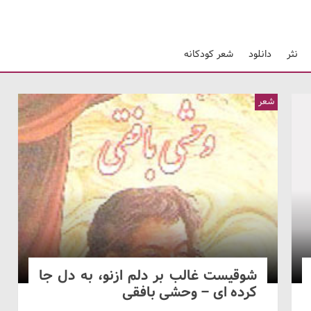
نثر
دانلود
شعر کودکانه
شعر
شوقيست غالب بر دلم ازنو، به دل جا
کرده ای – وحشی بافقی