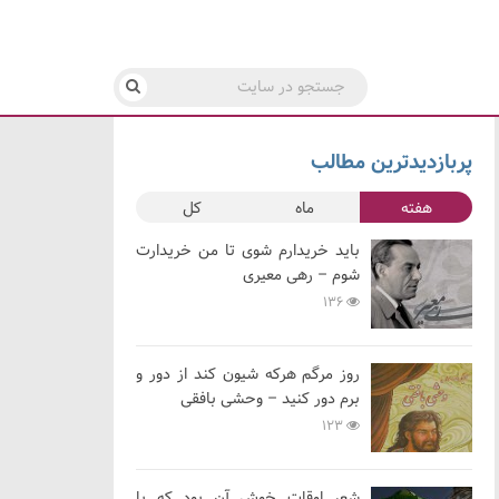
پربازدیدترین مطالب
هفته
ماه
کل
باید خریدارم شوی تا من خریدارت
شوم – رهی معیری
136
روز مرگم هرکه شیون کند از دور و
برم دور کنید – وحشی بافقی
123
شعر اوقات خوش آن بود که با