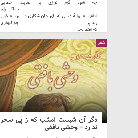
چه شود گرم نوازی به عنایت خطابی
نه اگر برای
لطفی به بهانهٔ عتابی ته پای جان شکاری دل من به خون
زند پر چو کبوتری
که افتد به...
شعر
دگر آن شبست امشب که ز پی سحر
ندارد – وحشی بافقی