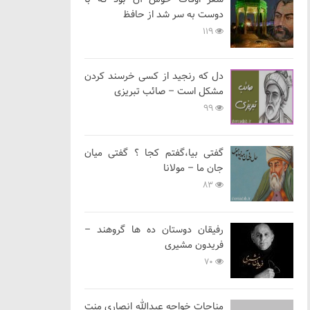
دوست به سر شد از حافظ
119
دل که رنجید از کسی خرسند کردن
مشکل است – صائب تبریزی
99
گفتی بیا،گفتم کجا ؟ گفتی میان
جان ما – مولانا
83
رفیقان دوستان ده ها گروهند –
فریدون مشیری
70
مناجات خواجه عبدالله انصاری منت