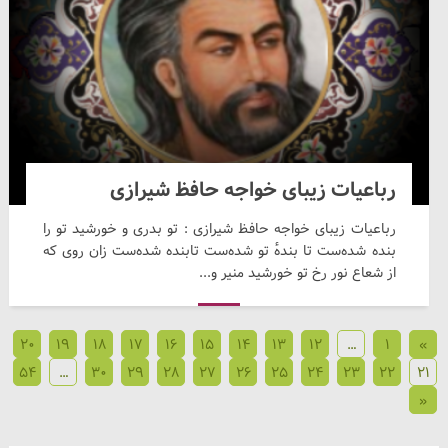
رباعیات زیبای خواجه حافظ شیرازی
رباعیات زیبای خواجه حافظ شیرازی : تو بدری و خورشید تو را
بنده شده‌ست تا بندهٔ تو شده‌ست تابنده شده‌ست زان روی که
از شعاع نور رخ تو خورشید منیر و...
20
19
18
17
16
15
14
13
12
…
1
»
54
…
30
29
28
27
26
25
24
23
22
21
«