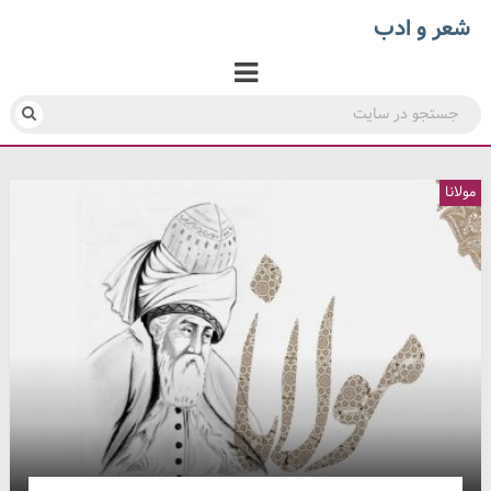
شعر و ادب
مولانا