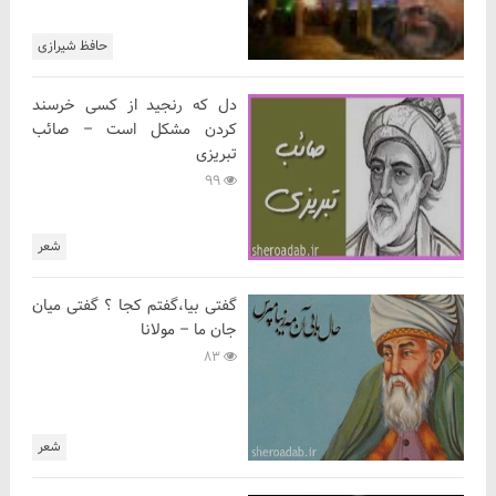
حافظ شیرازی
دل که رنجید از کسی خرسند
کردن مشکل است – صائب
تبریزی
99
شعر
گفتی بیا،گفتم کجا ؟ گفتی میان
جان ما – مولانا
83
شعر