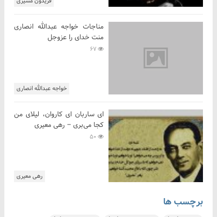
فریدون مشیری
مناجات خواجه عبدالله انصاری
منت خدای را عزوجل
67
خواجه عبدالله انصاری
ای ساربان ای کاروان، لیلای من
کجا می‌بری – رهی معیری
50
رهی معیری
برچسب ها