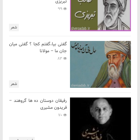
تبریزی
99
شعر
گفتی بیا،گفتم کجا ؟ گفتی میان
جان ما – مولانا
83
شعر
رفیقان دوستان ده ها گروهند –
فریدون مشیری
70