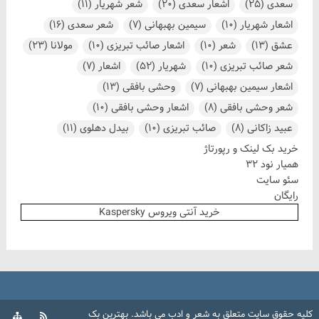
سعدی
(25)
اشعار سعدی
(20)
شعر شهریار
(11)
اشعار شهریار
(10)
سیمین بهبهانی
(7)
شعر سعدی
(16)
عشق
(13)
شعر
(10)
اشعار صائب تبریزی
(10)
مولانا
(23)
شعر صائب تبریزی
(10)
شهریار
(52)
اشعار
(7)
اشعار سیمین بهبهانی
(7)
وحشی بافقی
(13)
شعر وحشی بافقی
(8)
اشعار وحشی بافقی
(10)
عبید زاکانی
(8)
صائب تبریزی
(10)
بیدل دهلوی
(11)
خرید بک لینک و رپورتاژ
همیار نود 32
سئو سایت
رایگان
خرید آنتی ویروس Kaspersky
کلیه حقوق سایت متعلق به
شعر و ادب
می باشد.
بهترین بک