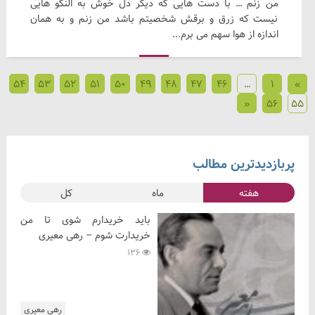
من زنم … با دست هایی که دیگر دل خوش به النگو هایی
نیست که زرق و برقش شخصیتم باشد من زنم و به همان
اندازه از هوا سهم می برم...
54
53
52
51
50
49
48
47
46
…
1
»
«
56
55
پربازدیدترین مطالب
هفته
ماه
کل
باید خریدارم شوی تا من
خریدارت شوم – رهی معیری
136
رهی معیری