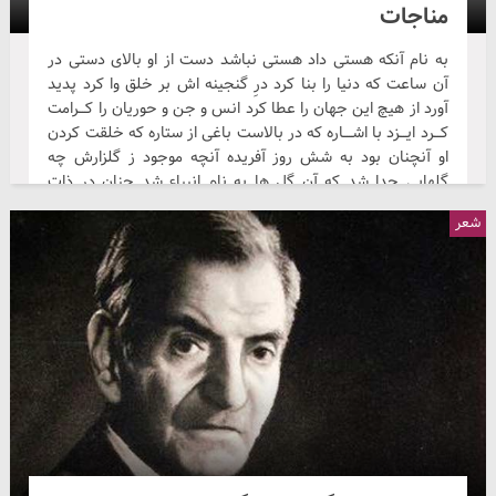
مناجات
به نام آنکه هستی داد هستی نباشد دست از او بالای دستی در
آن ساعت که دنیا را بنا کرد درِ گنجینه اش بر خلق وا کرد پدید
آورد از هیچ این جهان را عطا کرد انس و جن و حوریان را کـــرامت
کـــرد ایـــزد با اشــــاره که در بالاست باغی از ستاره که خلقت کردن
او آنچنان بود به شش روز آفریده آنچه موجود ز گلزارش چه
گلهایی جدا شد که آن گل ها به نام انبیاء شد چنان در ذات
پاکش جلوه گر شد که معصومین پاک...
شعر
سکوت
شکسته‌تر شده در شهر، اعتبارِ سکوت دوباره همهمه‌ای خفته در
حصارِ سکوت به نانِ گندمِ ایمان، هجومِ تاول خورد جماعتی شده
درگیرِ انتحارِ سکوت شبی که سفرهٔ خالی، به سفره‌چی می‌گفت:
ببر به حجلهٔ تردید، شاهوارِ سکوت! کدام دست، تبر را به