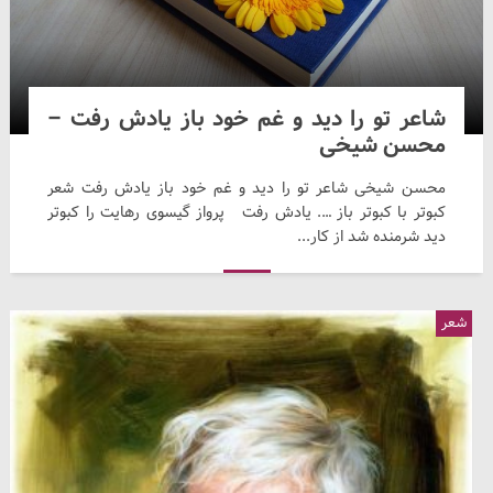
بی‌آنکه به پنجره‌ای از روشنایی برسد. هر صبح، تنها تکرارِ شب
باشد، و هر نفس، وامی از اندوه. اما شاید: همین امیدِ خاموش،
آخرین چراغی‌ست که نمی‌گذارد انسان، پیش از مرگ، از زندگی
دست آهنگستان بکشد.
شاعر تو را دید و غم خود باز یادش رفت –
محسن شیخی
محسن شیخی شاعر تو را دید و غم خود باز یادش رفت شعر
کبوتر با کبوتر باز …. یادش رفت پرواز گیسوی رهایت را کبوتر
دید شرمنده شد از کار...
حرف های جنگ
هنوز حرف‌های جنگ را تفنگ ترجمه می‌کند و خنده‌های کبوتران را
شعر
صلح اما تو درمیانِ این همه صدای شکسته آرامشی هستی که
جهان هنوز نتوانسته ویرانش کند دست‌هایت را دوست دارم که
هیچ‌گاه برای گرفتن ماشه ساخته نشدند وقتی دوست داشتن
آخرین سنگر انسان است آنجا که جنگ نامش را کد تریال
لایسنس همیار نود ۳۲ فراموش می کند #حامی_شریبی