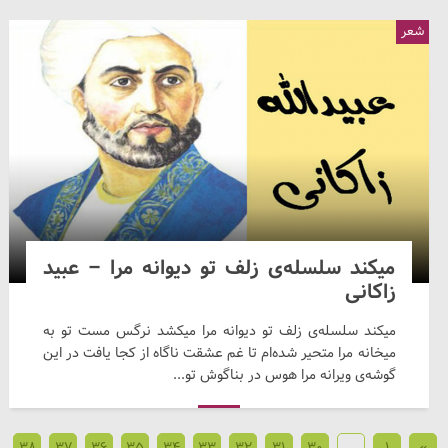
شعر
میکند سلسله‌ی زلف تو دیوانه مرا – عبید
زاکانی
میکند سلسله‌ی زلف تو دیوانه مرا میکشد نرگس مست تو به
میخانه مرا متحیر شده‌ام تا غم عشقت ناگاه از کجا یافت در این
گوشه‌ی ویرانه مرا هوس در بناگوش تو...
38
37
36
35
34
33
32
31
30
…
1
»