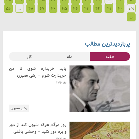
56
…
48
47
46
45
44
43
42
41
40
39
«
پربازدیدترین مطالب
هفته
ماه
کل
باید خریدارم شوی تا من
خریدارت شوم – رهی معیری
136
رهی معیری
روز مرگم هرکه شیون کند از دور
و برم دور کنید – وحشی بافقی