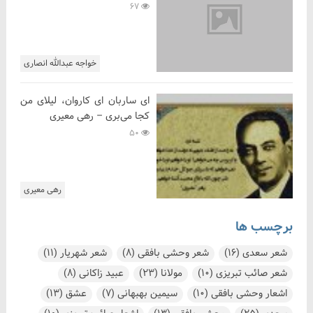
67
خواجه عبدالله انصاری
ای ساربان ای کاروان، لیلای من
کجا می‌بری – رهی معیری
50
رهی معیری
برچسب ها
شعر سعدی
(16)
شعر وحشی بافقی
(8)
شعر شهریار
(11)
شعر صائب تبریزی
(10)
مولانا
(23)
عبید زاکانی
(8)
اشعار وحشی بافقی
(10)
سیمین بهبهانی
(7)
عشق
(13)