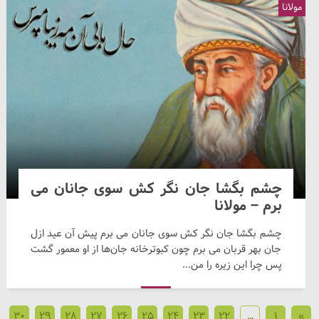
مولانا
چشم بگشا جان نگر کش سوی جانان می
برم – مولانا
چشم بگشا جان نگر کش سوی جانان می برم پیش آن عید ازل
جان بهر قربان می برم چون کبوترخانه جان‌ها از او معمور گشت
پس چرا این زیره را من...
30
29
28
27
26
25
24
23
22
…
1
»