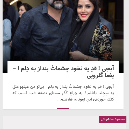
آبجی‌ ! قدِ یه‌ نخود چشمات‌ُ بنداز به‌ دِلم‌ ! –
یغما گلرویی
آبجی‌ ! قدِ یه‌ نخود چشمات‌ُ بنداز به‌ دِلم‌ ! بی‌تو من‌ عینهو مثل‌ِ
یه‌ سِجِلدِ باطلم‌ ! به‌ چراغ‌ِ گُذرِ مستای‌ نصفه‌ شب‌ قسم‌، که‌
کتک‌ خورده‌ی‌ این‌ زمونه‌ی‌ هلاهلم‌...
مسعود مدهوش