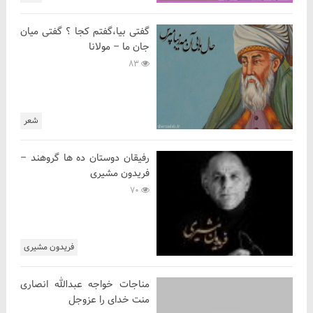
گفتی بیا،گفتم کجا ؟ گفتی میان
جان ما – مولانا
83
شعر
رفیقان دوستان ده ها گروهند –
فریدون مشیری
70
فریدون مشیری
مناجات خواجه عبدالله انصاری
منت خدای را عزوجل