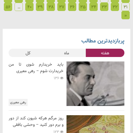
56
…
40
39
38
37
36
35
34
33
32
31
«
پربازدیدترین مطالب
هفته
ماه
کل
باید خریدارم شوی تا من
خریدارت شوم – رهی معیری
136
رهی معیری
روز مرگم هرکه شیون کند از دور
و برم دور کنید – وحشی بافقی
123