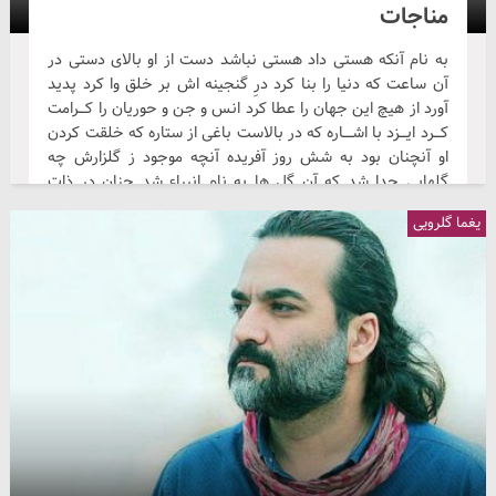
مناجات
به نام آنکه هستی داد هستی نباشد دست از او بالای دستی در
آن ساعت که دنیا را بنا کرد درِ گنجینه اش بر خلق وا کرد پدید
آورد از هیچ این جهان را عطا کرد انس و جن و حوریان را کـــرامت
کـــرد ایـــزد با اشــــاره که در بالاست باغی از ستاره که خلقت کردن
او آنچنان بود به شش روز آفریده آنچه موجود ز گلزارش چه
گلهایی جدا شد که آن گل ها به نام انبیاء شد چنان در ذات
پاکش جلوه گر شد که معصومین پاک...
یغما گلرویی
سکوت
شکسته‌تر شده در شهر، اعتبارِ سکوت دوباره همهمه‌ای خفته در
حصارِ سکوت به نانِ گندمِ ایمان، هجومِ تاول خورد جماعتی شده
درگیرِ انتحارِ سکوت شبی که سفرهٔ خالی، به سفره‌چی می‌گفت:
ببر به حجلهٔ تردید، شاهوارِ سکوت! کدام دست، تبر را به