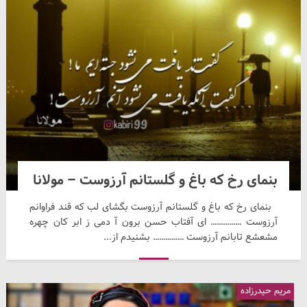
بنمای رخ که باغ و گلستانم آرزوست – مولانا
بنمای رخ که باغ و گلستانم آرزوست بگشای لب که قند فراوانم
آرزوست …………… ای آفتاب حسن برون آ دمی ز ابر کان چهره
مشعشع تابانم آرزوست …………… بشنیدم از...
مریم حیدرزاده