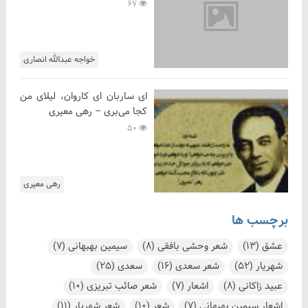
67
خواجه عبدالله انصاری
ای ساربان ای کاروان، لیلای من
کجا می‌بری – رهی معیری
50
رهی معیری
برچسب ها
عشق
(13)
شعر وحشی بافقی
(8)
سیمین بهبهانی
(7)
شهریار
(52)
شعر سعدی
(16)
سعدی
(25)
عبید زاکانی
(8)
اشعار
(7)
شعر صائب تبریزی
(10)
اشعار سیمین بهبهانی
(7)
شعر
(10)
شعر شهریار
(11)