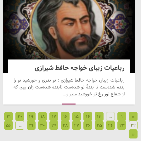
رباعیات زیبای خواجه حافظ شیرازی
رباعیات زیبای خواجه حافظ شیرازی : تو بدری و خورشید تو را
بنده شده‌ست تا بندهٔ تو شده‌ست تابنده شده‌ست زان روی که
از شعاع نور رخ تو خورشید منیر و...
21
20
19
18
17
16
15
14
13
…
1
»
56
…
31
30
29
28
27
26
25
24
23
22
«