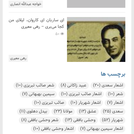
خواجه عبدالله انصاری
ای ساربان ای کاروان، لیلای من
کجا می‌بری – رهی معیری
50
رهی معیری
برچسب ها
اشعار سعدی
(20)
عبید زاکانی
(8)
شعر صائب تبریزی
(10)
شعر
(10)
اشعار صائب تبریزی
(10)
سیمین بهبهانی
(7)
اشعار
(7)
اشعار شهریار
(10)
صائب تبریزی
(10)
سعدی
(25)
عشق
(13)
مولانا
(23)
بیدل دهلوی
(11)
شهریار
(52)
وحشی بافقی
(13)
شعر وحشی بافقی
(8)
اشعار سیمین بهبهانی
(7)
اشعار وحشی بافقی
(10)