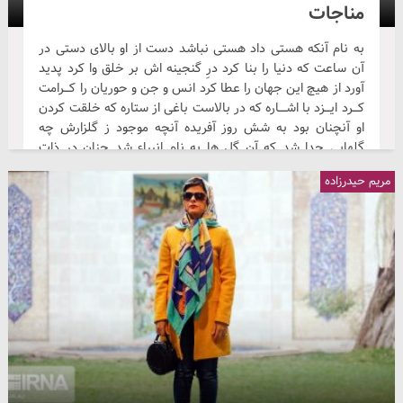
مناجات
به نام آنکه هستی داد هستی نباشد دست از او بالای دستی در
آن ساعت که دنیا را بنا کرد درِ گنجینه اش بر خلق وا کرد پدید
آورد از هیچ این جهان را عطا کرد انس و جن و حوریان را کـــرامت
کـــرد ایـــزد با اشــــاره که در بالاست باغی از ستاره که خلقت کردن
او آنچنان بود به شش روز آفریده آنچه موجود ز گلزارش چه
گلهایی جدا شد که آن گل ها به نام انبیاء شد چنان در ذات
پاکش جلوه گر شد که معصومین پاک...
مریم حیدرزاده
سکوت
شکسته‌تر شده در شهر، اعتبارِ سکوت دوباره همهمه‌ای خفته در
حصارِ سکوت به نانِ گندمِ ایمان، هجومِ تاول خورد جماعتی شده
درگیرِ انتحارِ سکوت شبی که سفرهٔ خالی، به سفره‌چی می‌گفت:
ببر به حجلهٔ تردید، شاهوارِ سکوت! کدام دست، تبر را به